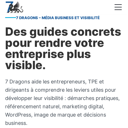
7 DRAGONS – MÉDIA BUSINESS ET VISIBILITÉ
Guides
Des guides concrets
Blog
pour rendre votre
Interviews
entreprise plus
CONTACT
visible.
7 Dragons aide les entrepreneurs, TPE et
Élément
Élément
de
de
dirigeants à comprendre les leviers utiles pour
menu
menu
développer leur visibilité : démarches pratiques,
référencement naturel, marketing digital,
WordPress, image de marque et décisions
business.