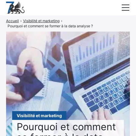
Accueil
›
Visibilité et marketing
›
Guides
Pourquoi et comment se former à la data analyse ?
Blog
Interviews
CONTACT
Élément
Élément
de
de
menu
menu
Visibilité et marketing
Pourquoi et comment