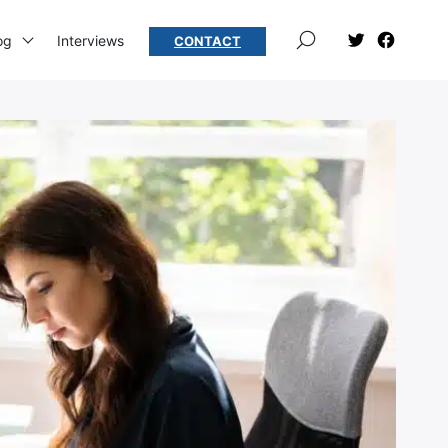
×
og
Interviews
CONTACT
Élément
Élément
de
de
menu
menu