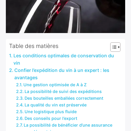
Table des matières
Les conditions optimales de conservation du
vin
Confier l’expédition du vin à un expert : les
avantages
Une gestion optimisée de A à Z
La possibilité de suivi des expéditions
Des bouteilles emballées correctement
La qualité du vin est préservée
Une logistique plus fluide
Des conseils pour l’export
La possibilité de bénéficier d’une assurance