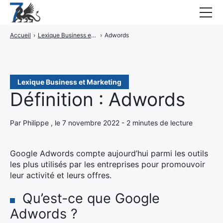
Accueil
›
Lexique Business et Marketing
›
Adwords
Guides
Blog
Interviews
Lexique Business et Marketing
Définition : Adwords
CONTACT
Par Philippe , le 7 novembre 2022 - 2 minutes de lecture
Élément
Élément
Google Adwords compte aujourd’hui parmi les outils
de
de
les plus utilisés par les entreprises pour promouvoir
menu
menu
leur activité et leurs offres.
Qu’est-ce que Google
Adwords ?