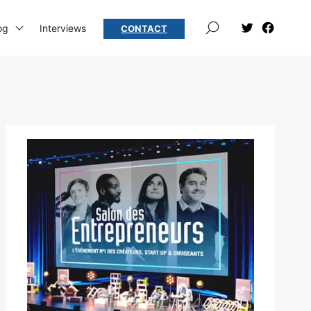
×
og
Interviews
CONTACT
Élément
Élément
de
de
menu
menu