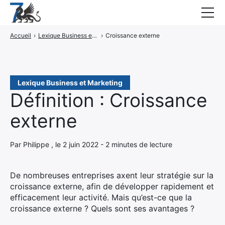
Accueil
›
Lexique Business et Marketing
›
Croissance externe
Guides
Blog
Interviews
Lexique Business et Marketing
Définition : Croissance
CONTACT
externe
Élément
Élément
Par Philippe , le 2 juin 2022 - 2 minutes de lecture
de
de
menu
menu
De nombreuses entreprises axent leur stratégie sur la
croissance externe, afin de développer rapidement et
efficacement leur activité. Mais qu’est-ce que la
croissance externe ? Quels sont ses avantages ?