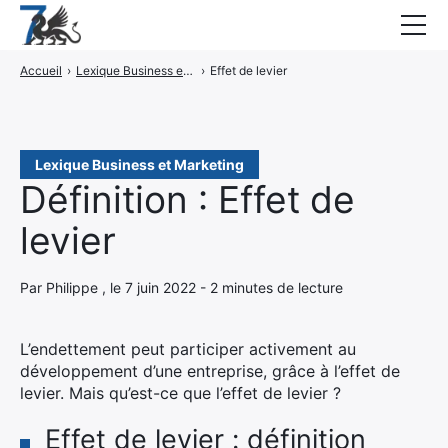
Accueil
›
Lexique Business et Marketing
›
Effet de levier
Guides
Blog
Interviews
Lexique Business et Marketing
Définition : Effet de
CONTACT
levier
Élément
Élément
Par Philippe , le 7 juin 2022 - 2 minutes de lecture
de
de
menu
menu
L’endettement peut participer activement au
développement d’une entreprise, grâce à l’effet de
levier. Mais qu’est-ce que l’effet de levier ?
Effet de levier : définition