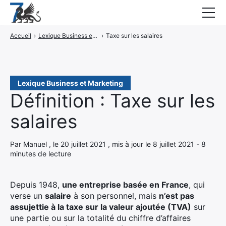
Accueil
›
Lexique Business et Marketing
›
Taxe sur les salaires
Guides
Blog
Interviews
Lexique Business et Marketing
Définition : Taxe sur les
CONTACT
salaires
Élément
Élément
Par Manuel , le 20 juillet 2021 , mis à jour le 8 juillet 2021 - 8
minutes de lecture
de
de
menu
menu
Depuis 1948,
une entreprise basée en France
, qui
verse un
salaire
à son personnel, mais
n’est pas
assujettie à la taxe sur la valeur ajoutée (TVA)
sur
une partie ou sur la totalité du chiffre d’affaires