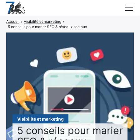
Accueil
›
Visibilité et marketing
›
Guides
5 conseils pour marier SEO & réseaux sociaux
Blog
Interviews
CONTACT
Élément
Élément
de
de
menu
menu
Visibilité et marketing
5 conseils pour marier