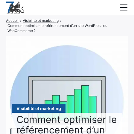
Accueil
›
Visibilité et marketing
›
Guides
Comment optimiser le référencement d’un site WordPress ou
WooCommerce ?
Blog
Interviews
CONTACT
Élément
Élément
de
de
menu
menu
Visibilité et marketing
Comment optimiser le
référencement d’un