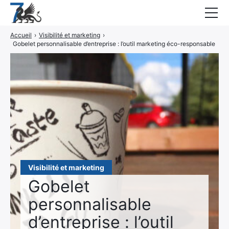
Accueil
›
Visibilité et marketing
›
Guides
Gobelet personnalisable d’entreprise : l’outil marketing éco-responsable
Blog
Interviews
CONTACT
Élément
Élément
de
de
Visibilité et marketing
menu
menu
Gobelet
personnalisable
d’entreprise : l’outil