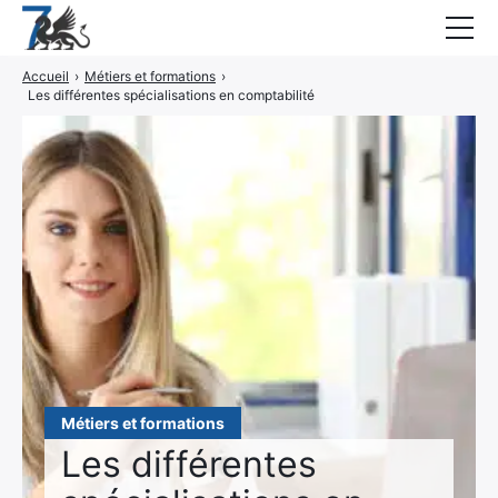
Accueil
›
Métiers et formations
›
Guides
Les différentes spécialisations en comptabilité
Blog
Interviews
CONTACT
Élément
Élément
de
de
menu
menu
Métiers et formations
Les différentes